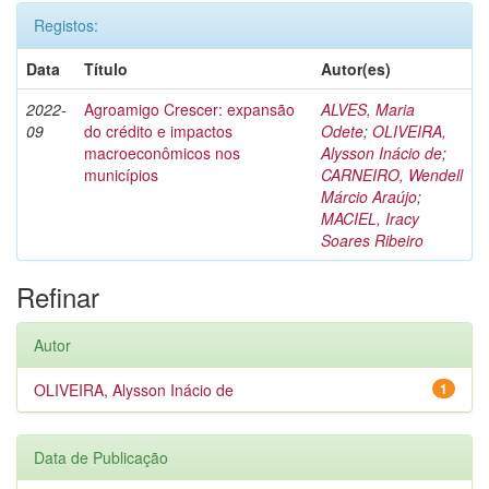
Registos:
Data
Título
Autor(es)
2022-
Agroamigo Crescer: expansão
ALVES, Maria
09
do crédito e impactos
Odete
;
OLIVEIRA,
macroeconômicos nos
Alysson Inácio de
;
municípios
CARNEIRO, Wendell
Márcio Araújo
;
MACIEL, Iracy
Soares Ribeiro
Refinar
Autor
OLIVEIRA, Alysson Inácio de
1
Data de Publicação