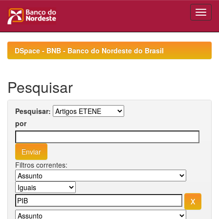
Skip
navigation
DSpace - BNB - Banco do Nordeste do Brasil
Pesquisar
Pesquisar:
por
Filtros correntes: