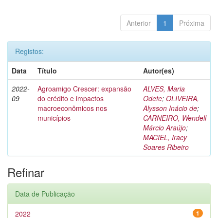
Anterior
1
Próxima
Registos:
Data
Título
Autor(es)
2022-
Agroamigo Crescer: expansão
ALVES, Maria
09
do crédito e impactos
Odete
;
OLIVEIRA,
macroeconômicos nos
Alysson Inácio de
;
municípios
CARNEIRO, Wendell
Márcio Araújo
;
MACIEL, Iracy
Soares Ribeiro
Refinar
Data de Publicação
2022
1