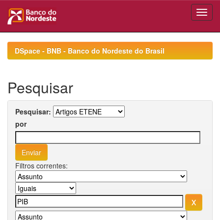
Skip
navigation
DSpace - BNB - Banco do Nordeste do Brasil
Pesquisar
Pesquisar:
por
Filtros correntes: