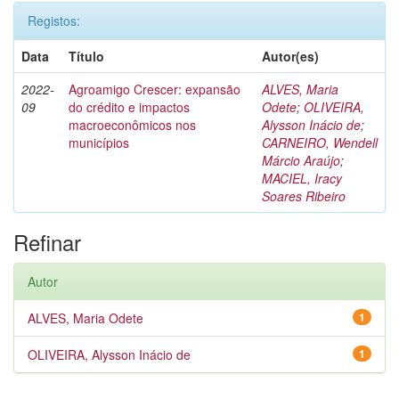
Registos:
Data
Título
Autor(es)
2022-
Agroamigo Crescer: expansão
ALVES, Maria
09
do crédito e impactos
Odete
;
OLIVEIRA,
macroeconômicos nos
Alysson Inácio de
;
municípios
CARNEIRO, Wendell
Márcio Araújo
;
MACIEL, Iracy
Soares Ribeiro
Refinar
Autor
ALVES, Maria Odete
1
OLIVEIRA, Alysson Inácio de
1