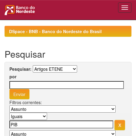
Skip
navigation
DSpace - BNB - Banco do Nordeste do Brasil
Pesquisar
Pesquisar:
por
Filtros correntes: