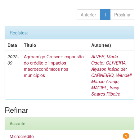
Anterior
1
Próxima
Registos:
Data
Título
Autor(es)
2022-
Agroamigo Crescer: expansão
ALVES, Maria
09
do crédito e impactos
Odete
;
OLIVEIRA,
macroeconômicos nos
Alysson Inácio de
;
municípios
CARNEIRO, Wendell
Márcio Araújo
;
MACIEL, Iracy
Soares Ribeiro
Refinar
Assunto
Microcrédito
1