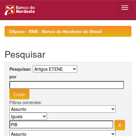
Skip
navigation
DSpace - BNB - Banco do Nordeste do Brasil
Pesquisar
Pesquisar:
por
Filtros correntes: