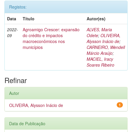
Registos:
Data
Título
Autor(es)
2022-
Agroamigo Crescer: expansão
ALVES, Maria
09
do crédito e impactos
Odete
;
OLIVEIRA,
macroeconômicos nos
Alysson Inácio de
;
municípios
CARNEIRO, Wendell
Márcio Araújo
;
MACIEL, Iracy
Soares Ribeiro
Refinar
Autor
OLIVEIRA, Alysson Inácio de
1
Data de Publicação