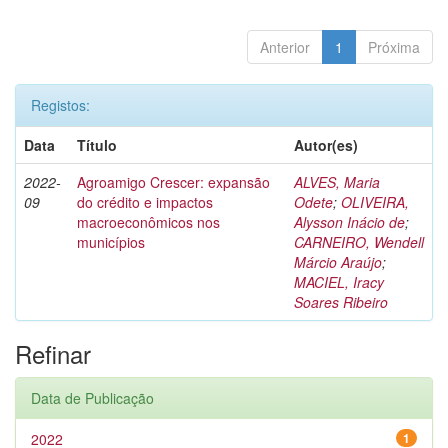
Anterior
1
Próxima
Registos:
Data
Título
Autor(es)
2022-
Agroamigo Crescer: expansão
ALVES, Maria
09
do crédito e impactos
Odete
;
OLIVEIRA,
macroeconômicos nos
Alysson Inácio de
;
municípios
CARNEIRO, Wendell
Márcio Araújo
;
MACIEL, Iracy
Soares Ribeiro
Refinar
Data de Publicação
2022
1