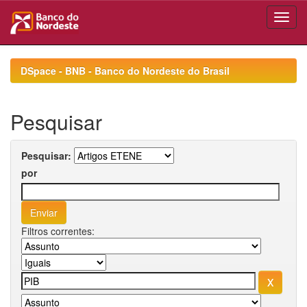
Skip
navigation
DSpace - BNB - Banco do Nordeste do Brasil
Pesquisar
Pesquisar:
por
Filtros correntes: