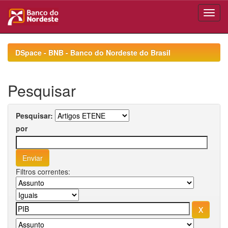
Skip
navigation
DSpace - BNB - Banco do Nordeste do Brasil
Pesquisar
Pesquisar:
por
Filtros correntes: