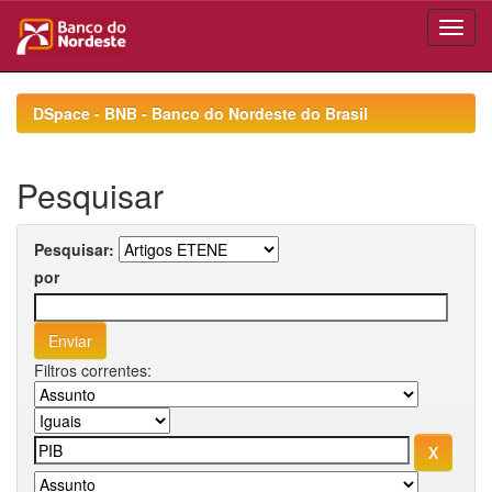
Skip
navigation
DSpace - BNB - Banco do Nordeste do Brasil
Pesquisar
Pesquisar:
por
Filtros correntes: