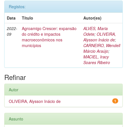
Registos:
Data
Título
Autor(es)
2022-
Agroamigo Crescer: expansão
ALVES, Maria
09
do crédito e impactos
Odete
;
OLIVEIRA,
macroeconômicos nos
Alysson Inácio de
;
municípios
CARNEIRO, Wendell
Márcio Araújo
;
MACIEL, Iracy
Soares Ribeiro
Refinar
Autor
OLIVEIRA, Alysson Inácio de
1
Assunto