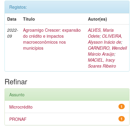
Registos:
Data
Título
Autor(es)
2022-
Agroamigo Crescer: expansão
ALVES, Maria
09
do crédito e impactos
Odete
;
OLIVEIRA,
macroeconômicos nos
Alysson Inácio de
;
municípios
CARNEIRO, Wendell
Márcio Araújo
;
MACIEL, Iracy
Soares Ribeiro
Refinar
Assunto
Microcrédito
1
PRONAF
1