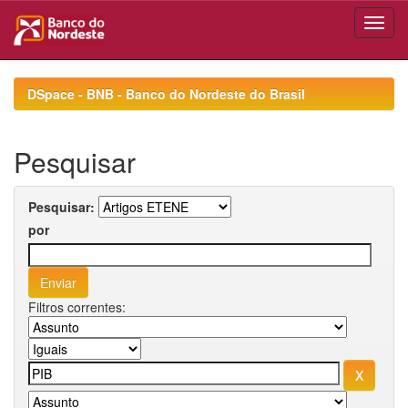
Skip
navigation
DSpace - BNB - Banco do Nordeste do Brasil
Pesquisar
Pesquisar:
por
Filtros correntes: