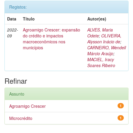
Registos:
Data
Título
Autor(es)
2022-
Agroamigo Crescer: expansão
ALVES, Maria
09
do crédito e impactos
Odete
;
OLIVEIRA,
macroeconômicos nos
Alysson Inácio de
;
municípios
CARNEIRO, Wendell
Márcio Araújo
;
MACIEL, Iracy
Soares Ribeiro
Refinar
Assunto
Agroamigo Crescer
1
Microcrédito
1