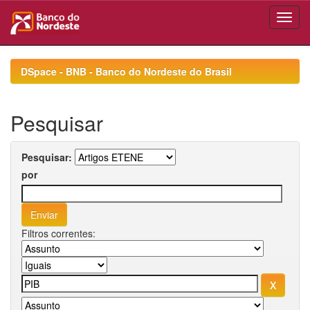
Skip
navigation
DSpace - BNB - Banco do Nordeste do Brasil
Pesquisar
Pesquisar:
por
Filtros correntes: