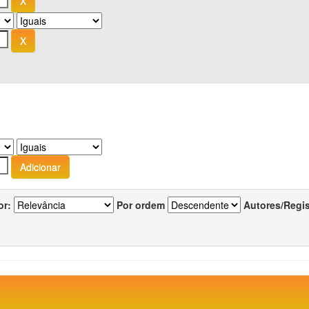
or:
Por ordem
Autores/Regi