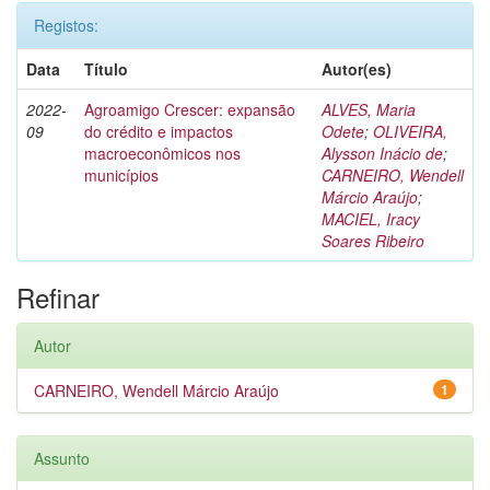
Registos:
Data
Título
Autor(es)
2022-
Agroamigo Crescer: expansão
ALVES, Maria
09
do crédito e impactos
Odete
;
OLIVEIRA,
macroeconômicos nos
Alysson Inácio de
;
municípios
CARNEIRO, Wendell
Márcio Araújo
;
MACIEL, Iracy
Soares Ribeiro
Refinar
Autor
CARNEIRO, Wendell Márcio Araújo
1
Assunto