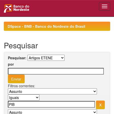
Skip
navigation
DSpace - BNB - Banco do Nordeste do Brasil
Pesquisar
Pesquisar:
por
Filtros correntes: