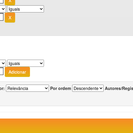
or:
Por ordem
Autores/Regi