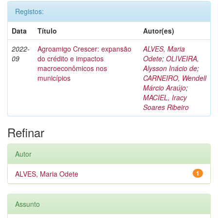
Registos:
Data
Título
Autor(es)
2022-
Agroamigo Crescer: expansão
ALVES, Maria
09
do crédito e impactos
Odete
;
OLIVEIRA,
macroeconômicos nos
Alysson Inácio de
;
municípios
CARNEIRO, Wendell
Márcio Araújo
;
MACIEL, Iracy
Soares Ribeiro
Refinar
Autor
ALVES, Maria Odete
1
Assunto