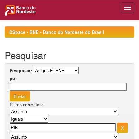
Skip
navigation
DSpace - BNB - Banco do Nordeste do Brasil
Pesquisar
Pesquisar:
por
Filtros correntes: