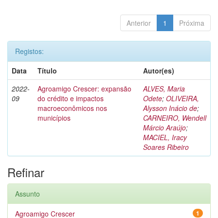
Anterior
1
Próxima
Registos:
Data
Título
Autor(es)
2022-
Agroamigo Crescer: expansão
ALVES, Maria
09
do crédito e impactos
Odete
;
OLIVEIRA,
macroeconômicos nos
Alysson Inácio de
;
municípios
CARNEIRO, Wendell
Márcio Araújo
;
MACIEL, Iracy
Soares Ribeiro
Refinar
Assunto
Agroamigo Crescer
1