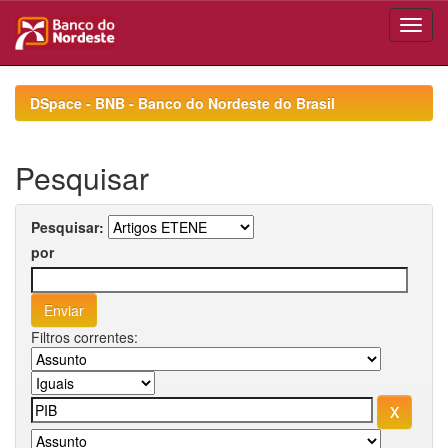
Skip
navigation
DSpace - BNB - Banco do Nordeste do Brasil
Pesquisar
Pesquisar:
por
Filtros correntes: