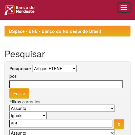
Skip
navigation
DSpace - BNB - Banco do Nordeste do Brasil
Pesquisar
Pesquisar:
por
Filtros correntes: