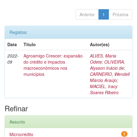
Anterior
1
Próxima
Registos:
Data
Título
Autor(es)
2022-
Agroamigo Crescer: expansão
ALVES, Maria
09
do crédito e impactos
Odete
;
OLIVEIRA,
macroeconômicos nos
Alysson Inácio de
;
municípios
CARNEIRO, Wendell
Márcio Araújo
;
MACIEL, Iracy
Soares Ribeiro
Refinar
Assunto
Microcrédito
1