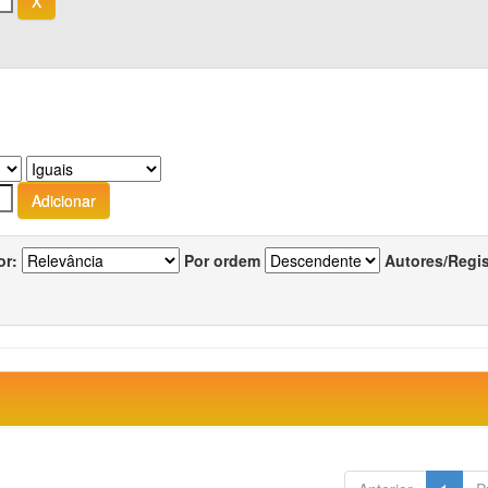
or:
Por ordem
Autores/Regi