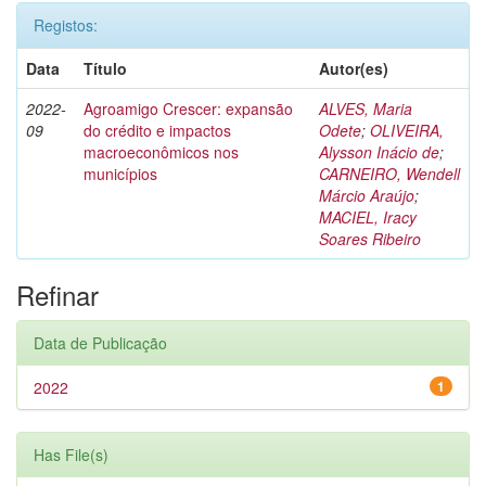
Registos:
Data
Título
Autor(es)
2022-
Agroamigo Crescer: expansão
ALVES, Maria
09
do crédito e impactos
Odete
;
OLIVEIRA,
macroeconômicos nos
Alysson Inácio de
;
municípios
CARNEIRO, Wendell
Márcio Araújo
;
MACIEL, Iracy
Soares Ribeiro
Refinar
Data de Publicação
2022
1
Has File(s)