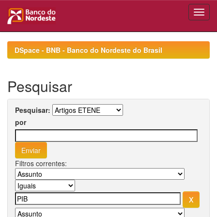
Skip
navigation
DSpace - BNB - Banco do Nordeste do Brasil
Pesquisar
Pesquisar:
por
Filtros correntes: