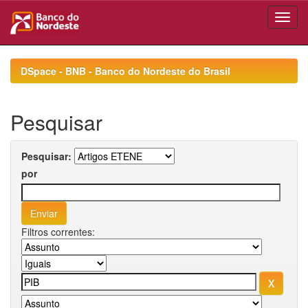
Skip
navigation
DSpace - BNB - Banco do Nordeste do Brasil
Pesquisar
Pesquisar:
por
Filtros correntes: