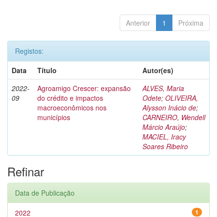
Anterior
1
Próxima
Registos:
Data
Título
Autor(es)
2022-
Agroamigo Crescer: expansão
ALVES, Maria
09
do crédito e impactos
Odete
;
OLIVEIRA,
macroeconômicos nos
Alysson Inácio de
;
municípios
CARNEIRO, Wendell
Márcio Araújo
;
MACIEL, Iracy
Soares Ribeiro
Refinar
Data de Publicação
2022
1