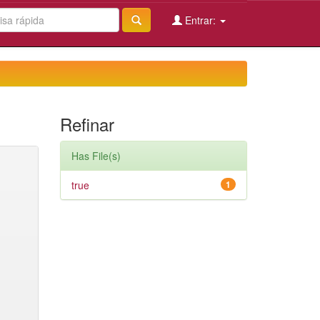
Entrar:
Refinar
Has File(s)
true
1