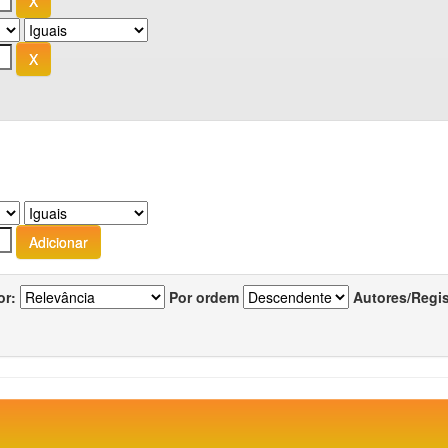
or:
Por ordem
Autores/Regi