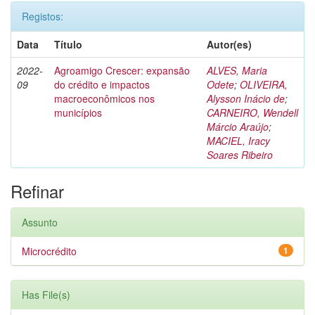
Registos:
Data
Título
Autor(es)
2022-
Agroamigo Crescer: expansão
ALVES, Maria
09
do crédito e impactos
Odete
;
OLIVEIRA,
macroeconômicos nos
Alysson Inácio de
;
municípios
CARNEIRO, Wendell
Márcio Araújo
;
MACIEL, Iracy
Soares Ribeiro
Refinar
Assunto
Microcrédito
1
Has File(s)