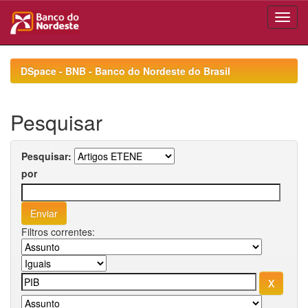
Skip
navigation
DSpace - BNB - Banco do Nordeste do Brasil
Pesquisar
Pesquisar:
por
Filtros correntes: