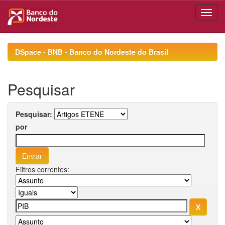
Skip
navigation
DSpace - BNB - Banco do Nordeste do Brasil
Pesquisar
Pesquisar:
por
Filtros correntes: