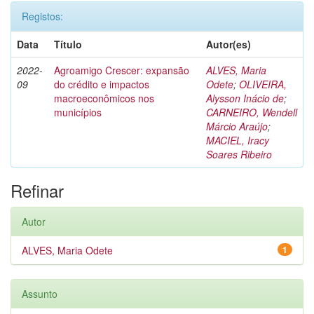
Registos:
Data
Título
Autor(es)
2022-
Agroamigo Crescer: expansão
ALVES, Maria
09
do crédito e impactos
Odete
;
OLIVEIRA,
macroeconômicos nos
Alysson Inácio de
;
municípios
CARNEIRO, Wendell
Márcio Araújo
;
MACIEL, Iracy
Soares Ribeiro
Refinar
Autor
ALVES, Maria Odete
1
Assunto