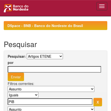
Skip
navigation
DSpace - BNB - Banco do Nordeste do Brasil
Pesquisar
Pesquisar:
por
Filtros correntes: