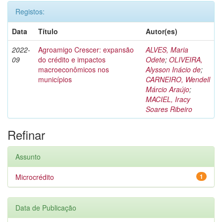
Registos:
Data
Título
Autor(es)
2022-
Agroamigo Crescer: expansão
ALVES, Maria
09
do crédito e impactos
Odete
;
OLIVEIRA,
macroeconômicos nos
Alysson Inácio de
;
municípios
CARNEIRO, Wendell
Márcio Araújo
;
MACIEL, Iracy
Soares Ribeiro
Refinar
Assunto
Microcrédito
1
Data de Publicação