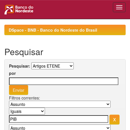
Skip
navigation
DSpace - BNB - Banco do Nordeste do Brasil
Pesquisar
Pesquisar:
por
Filtros correntes: