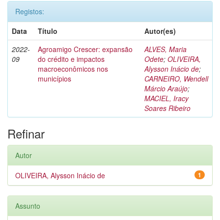
Registos:
Data
Título
Autor(es)
2022-
Agroamigo Crescer: expansão
ALVES, Maria
09
do crédito e impactos
Odete
;
OLIVEIRA,
macroeconômicos nos
Alysson Inácio de
;
municípios
CARNEIRO, Wendell
Márcio Araújo
;
MACIEL, Iracy
Soares Ribeiro
Refinar
Autor
OLIVEIRA, Alysson Inácio de
1
Assunto