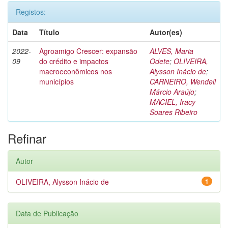
Registos:
Data
Título
Autor(es)
2022-
Agroamigo Crescer: expansão
ALVES, Maria
09
do crédito e impactos
Odete
;
OLIVEIRA,
macroeconômicos nos
Alysson Inácio de
;
municípios
CARNEIRO, Wendell
Márcio Araújo
;
MACIEL, Iracy
Soares Ribeiro
Refinar
Autor
OLIVEIRA, Alysson Inácio de
1
Data de Publicação