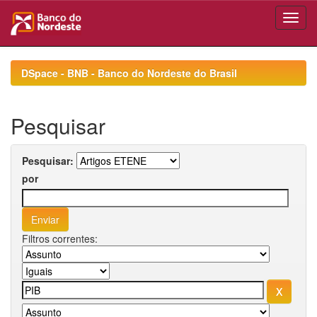
Skip
navigation
DSpace - BNB - Banco do Nordeste do Brasil
Pesquisar
Pesquisar:
por
Filtros correntes: