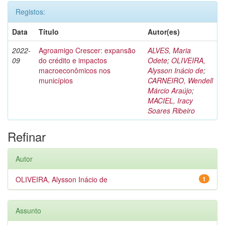
Registos:
Data
Título
Autor(es)
2022-
Agroamigo Crescer: expansão
ALVES, Maria
09
do crédito e impactos
Odete
;
OLIVEIRA,
macroeconômicos nos
Alysson Inácio de
;
municípios
CARNEIRO, Wendell
Márcio Araújo
;
MACIEL, Iracy
Soares Ribeiro
Refinar
Autor
OLIVEIRA, Alysson Inácio de
1
Assunto