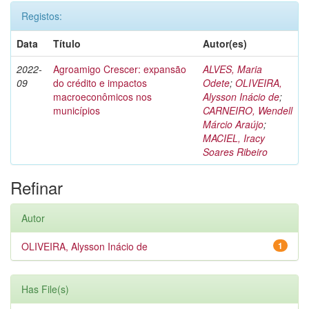
Registos:
Data
Título
Autor(es)
2022-
Agroamigo Crescer: expansão
ALVES, Maria
09
do crédito e impactos
Odete
;
OLIVEIRA,
macroeconômicos nos
Alysson Inácio de
;
municípios
CARNEIRO, Wendell
Márcio Araújo
;
MACIEL, Iracy
Soares Ribeiro
Refinar
Autor
OLIVEIRA, Alysson Inácio de
1
Has File(s)