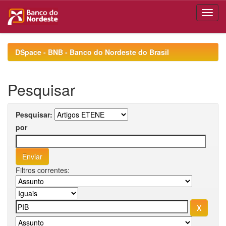
Skip
navigation
DSpace - BNB - Banco do Nordeste do Brasil
Pesquisar
Pesquisar:
por
Filtros correntes: