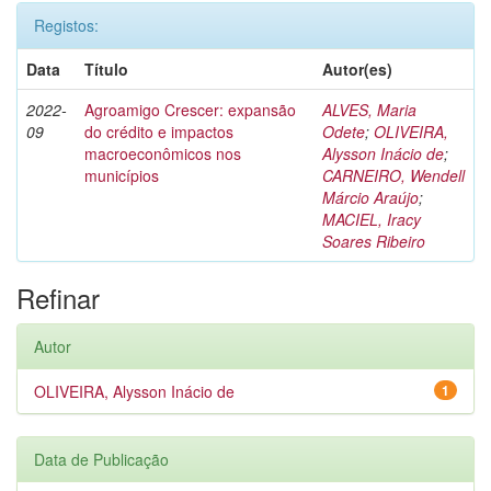
Registos:
Data
Título
Autor(es)
2022-
Agroamigo Crescer: expansão
ALVES, Maria
09
do crédito e impactos
Odete
;
OLIVEIRA,
macroeconômicos nos
Alysson Inácio de
;
municípios
CARNEIRO, Wendell
Márcio Araújo
;
MACIEL, Iracy
Soares Ribeiro
Refinar
Autor
OLIVEIRA, Alysson Inácio de
1
Data de Publicação