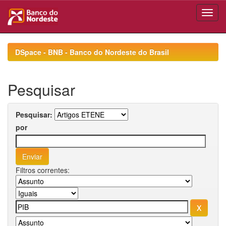
Skip
navigation
DSpace - BNB - Banco do Nordeste do Brasil
Pesquisar
Pesquisar:
por
Filtros correntes: