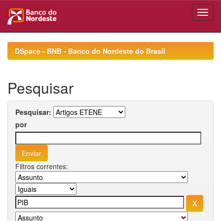
Skip
navigation
DSpace - BNB - Banco do Nordeste do Brasil
Pesquisar
Pesquisar:
por
Filtros correntes: