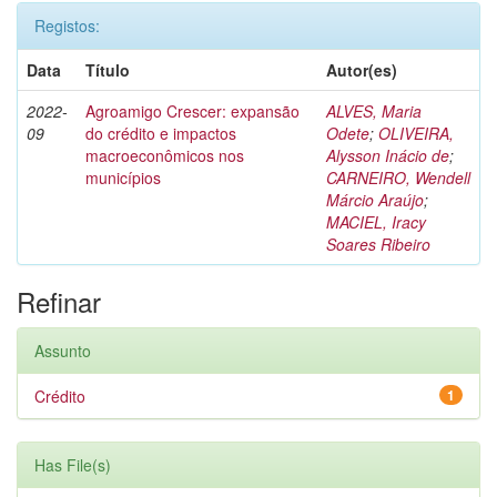
Registos:
Data
Título
Autor(es)
2022-
Agroamigo Crescer: expansão
ALVES, Maria
09
do crédito e impactos
Odete
;
OLIVEIRA,
macroeconômicos nos
Alysson Inácio de
;
municípios
CARNEIRO, Wendell
Márcio Araújo
;
MACIEL, Iracy
Soares Ribeiro
Refinar
Assunto
Crédito
1
Has File(s)