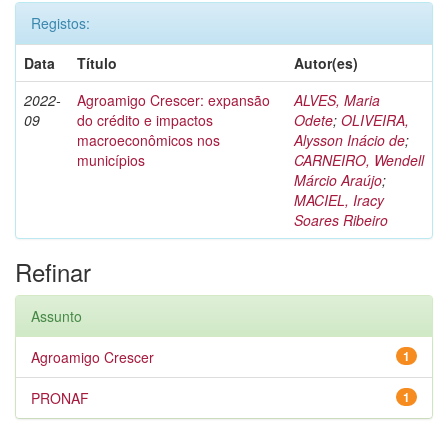
Registos:
Data
Título
Autor(es)
2022-
Agroamigo Crescer: expansão
ALVES, Maria
09
do crédito e impactos
Odete
;
OLIVEIRA,
macroeconômicos nos
Alysson Inácio de
;
municípios
CARNEIRO, Wendell
Márcio Araújo
;
MACIEL, Iracy
Soares Ribeiro
Refinar
Assunto
Agroamigo Crescer
1
PRONAF
1