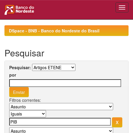
Skip
navigation
DSpace - BNB - Banco do Nordeste do Brasil
Pesquisar
Pesquisar:
por
Filtros correntes: