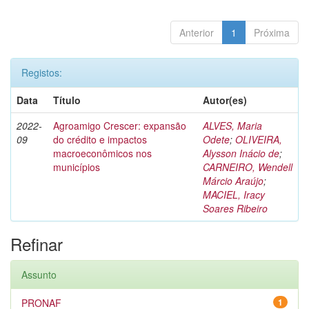
Anterior
1
Próxima
Registos:
Data
Título
Autor(es)
2022-
Agroamigo Crescer: expansão
ALVES, Maria
09
do crédito e impactos
Odete
;
OLIVEIRA,
macroeconômicos nos
Alysson Inácio de
;
municípios
CARNEIRO, Wendell
Márcio Araújo
;
MACIEL, Iracy
Soares Ribeiro
Refinar
Assunto
PRONAF
1