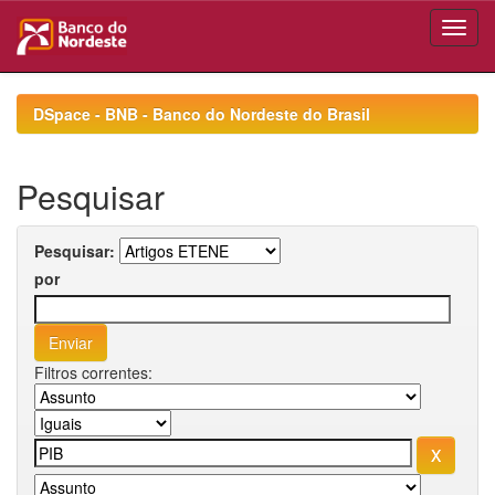
Skip
navigation
DSpace - BNB - Banco do Nordeste do Brasil
Pesquisar
Pesquisar:
por
Filtros correntes: