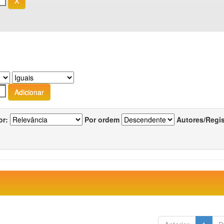
or:
Por ordem
Autores/Regi