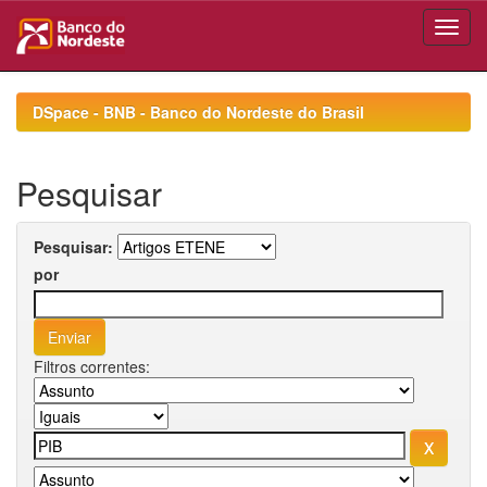
Skip
navigation
DSpace - BNB - Banco do Nordeste do Brasil
Pesquisar
Pesquisar:
por
Filtros correntes: