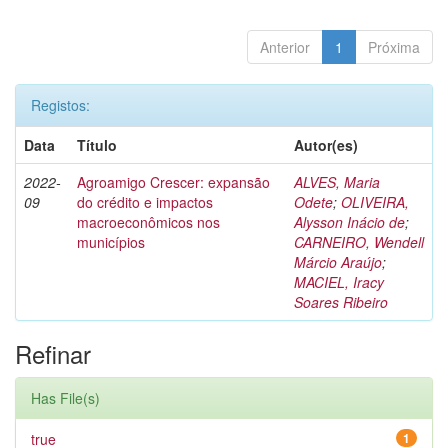
Anterior
1
Próxima
Registos:
Data
Título
Autor(es)
2022-
Agroamigo Crescer: expansão
ALVES, Maria
09
do crédito e impactos
Odete
;
OLIVEIRA,
macroeconômicos nos
Alysson Inácio de
;
municípios
CARNEIRO, Wendell
Márcio Araújo
;
MACIEL, Iracy
Soares Ribeiro
Refinar
Has File(s)
true
1