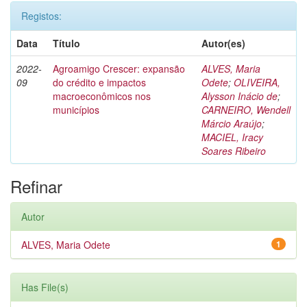
Registos:
Data
Título
Autor(es)
2022-
Agroamigo Crescer: expansão
ALVES, Maria
09
do crédito e impactos
Odete
;
OLIVEIRA,
macroeconômicos nos
Alysson Inácio de
;
municípios
CARNEIRO, Wendell
Márcio Araújo
;
MACIEL, Iracy
Soares Ribeiro
Refinar
Autor
ALVES, Maria Odete
1
Has File(s)