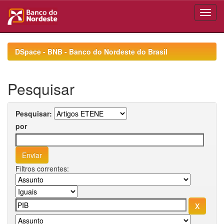
Skip
navigation
DSpace - BNB - Banco do Nordeste do Brasil
Pesquisar
Pesquisar:
por
Filtros correntes: