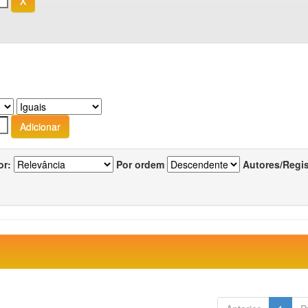
or:
Por ordem
Autores/Regi