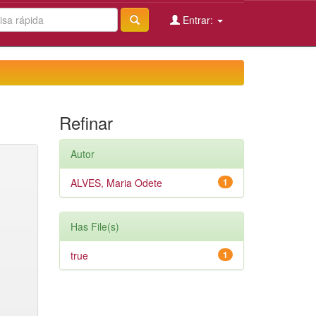
Entrar:
Refinar
Autor
ALVES, Maria Odete
1
Has File(s)
true
1