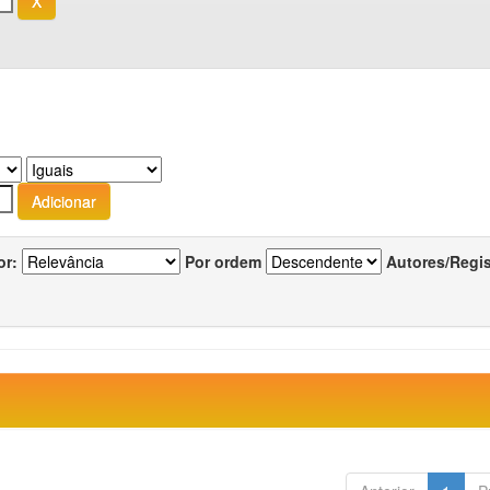
or:
Por ordem
Autores/Regi