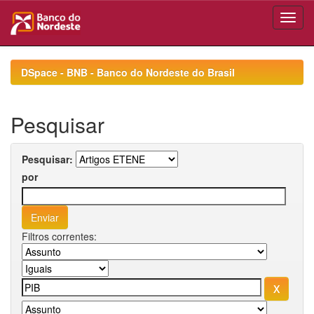
Skip
navigation
DSpace - BNB - Banco do Nordeste do Brasil
Pesquisar
Pesquisar:
por
Filtros correntes: