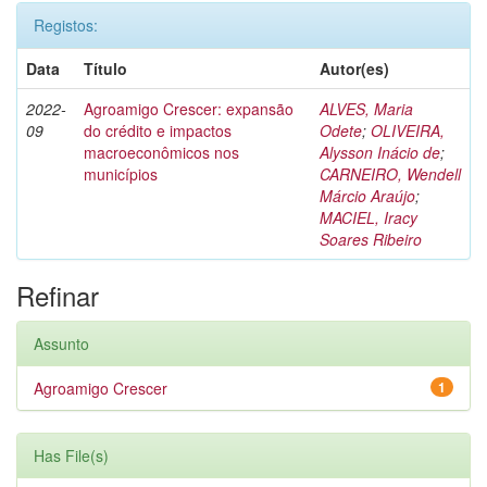
Registos:
Data
Título
Autor(es)
2022-
Agroamigo Crescer: expansão
ALVES, Maria
09
do crédito e impactos
Odete
;
OLIVEIRA,
macroeconômicos nos
Alysson Inácio de
;
municípios
CARNEIRO, Wendell
Márcio Araújo
;
MACIEL, Iracy
Soares Ribeiro
Refinar
Assunto
Agroamigo Crescer
1
Has File(s)