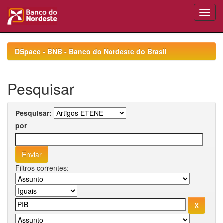
Skip
navigation
DSpace - BNB - Banco do Nordeste do Brasil
Pesquisar
Pesquisar:
por
Filtros correntes: