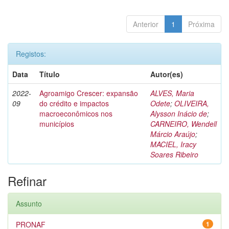
Anterior
1
Próxima
Registos:
Data
Título
Autor(es)
2022-
Agroamigo Crescer: expansão
ALVES, Maria
09
do crédito e impactos
Odete
;
OLIVEIRA,
macroeconômicos nos
Alysson Inácio de
;
municípios
CARNEIRO, Wendell
Márcio Araújo
;
MACIEL, Iracy
Soares Ribeiro
Refinar
Assunto
PRONAF
1