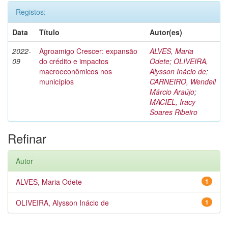
Registos:
Data
Título
Autor(es)
2022-
Agroamigo Crescer: expansão
ALVES, Maria
09
do crédito e impactos
Odete
;
OLIVEIRA,
macroeconômicos nos
Alysson Inácio de
;
municípios
CARNEIRO, Wendell
Márcio Araújo
;
MACIEL, Iracy
Soares Ribeiro
Refinar
Autor
ALVES, Maria Odete
1
OLIVEIRA, Alysson Inácio de
1