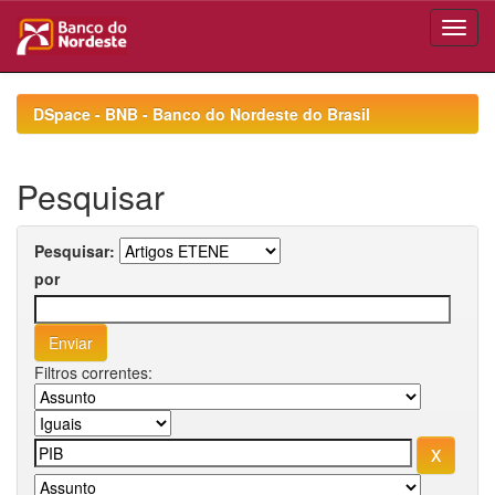
Skip
navigation
DSpace - BNB - Banco do Nordeste do Brasil
Pesquisar
Pesquisar:
por
Filtros correntes: