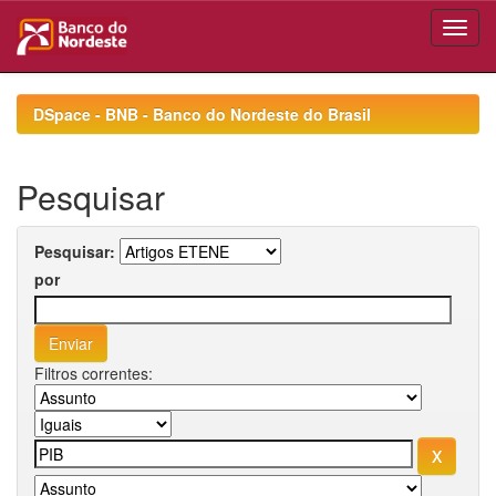
Skip
navigation
DSpace - BNB - Banco do Nordeste do Brasil
Pesquisar
Pesquisar:
por
Filtros correntes: