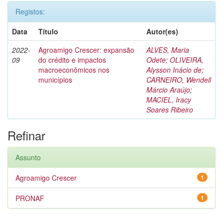
Registos:
Data
Título
Autor(es)
2022-
Agroamigo Crescer: expansão
ALVES, Maria
09
do crédito e impactos
Odete
;
OLIVEIRA,
macroeconômicos nos
Alysson Inácio de
;
municípios
CARNEIRO, Wendell
Márcio Araújo
;
MACIEL, Iracy
Soares Ribeiro
Refinar
Assunto
Agroamigo Crescer
1
PRONAF
1