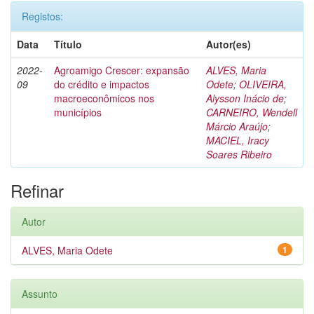
Registos:
Data
Título
Autor(es)
2022-
Agroamigo Crescer: expansão
ALVES, Maria
09
do crédito e impactos
Odete
;
OLIVEIRA,
macroeconômicos nos
Alysson Inácio de
;
municípios
CARNEIRO, Wendell
Márcio Araújo
;
MACIEL, Iracy
Soares Ribeiro
Refinar
Autor
ALVES, Maria Odete
1
Assunto