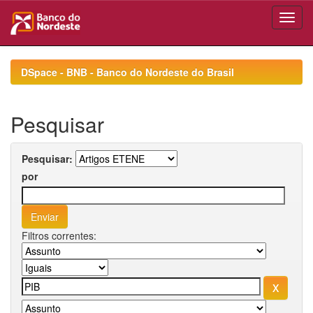
Skip
navigation
DSpace - BNB - Banco do Nordeste do Brasil
Pesquisar
Pesquisar:
por
Filtros correntes: