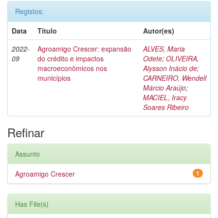
Registos:
Data
Título
Autor(es)
2022-
Agroamigo Crescer: expansão
ALVES, Maria
09
do crédito e impactos
Odete
;
OLIVEIRA,
macroeconômicos nos
Alysson Inácio de
;
municípios
CARNEIRO, Wendell
Márcio Araújo
;
MACIEL, Iracy
Soares Ribeiro
Refinar
Assunto
Agroamigo Crescer
1
Has File(s)