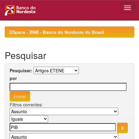
Skip
navigation
DSpace - BNB - Banco do Nordeste do Brasil
Pesquisar
Pesquisar:
por
Filtros correntes: