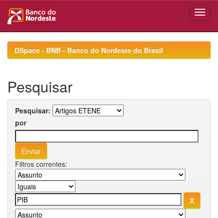
Skip
navigation
DSpace - BNB - Banco do Nordeste do Brasil
Pesquisar
Pesquisar:
por
Filtros correntes: