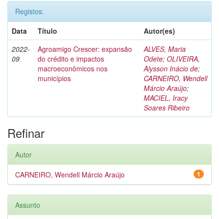
Registos:
Data
Título
Autor(es)
2022-
Agroamigo Crescer: expansão
ALVES, Maria
09
do crédito e impactos
Odete
;
OLIVEIRA,
macroeconômicos nos
Alysson Inácio de
;
municípios
CARNEIRO, Wendell
Márcio Araújo
;
MACIEL, Iracy
Soares Ribeiro
Refinar
Autor
CARNEIRO, Wendell Márcio Araújo
1
Assunto