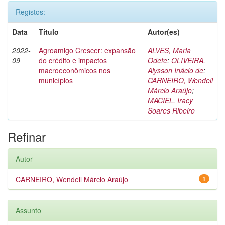
Registos:
Data
Título
Autor(es)
2022-
Agroamigo Crescer: expansão
ALVES, Maria
09
do crédito e impactos
Odete
;
OLIVEIRA,
macroeconômicos nos
Alysson Inácio de
;
municípios
CARNEIRO, Wendell
Márcio Araújo
;
MACIEL, Iracy
Soares Ribeiro
Refinar
Autor
CARNEIRO, Wendell Márcio Araújo
1
Assunto