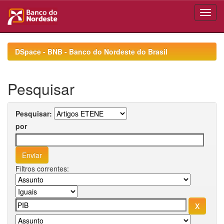
Skip
navigation
DSpace - BNB - Banco do Nordeste do Brasil
Pesquisar
Pesquisar:
por
Filtros correntes: