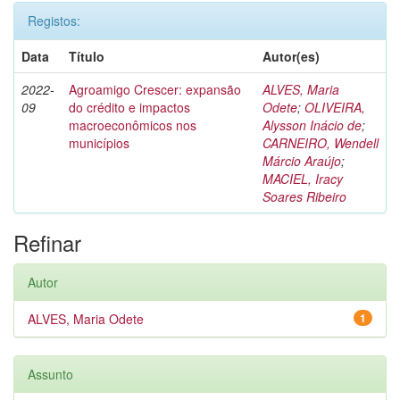
Registos:
Data
Título
Autor(es)
2022-
Agroamigo Crescer: expansão
ALVES, Maria
09
do crédito e impactos
Odete
;
OLIVEIRA,
macroeconômicos nos
Alysson Inácio de
;
municípios
CARNEIRO, Wendell
Márcio Araújo
;
MACIEL, Iracy
Soares Ribeiro
Refinar
Autor
ALVES, Maria Odete
1
Assunto