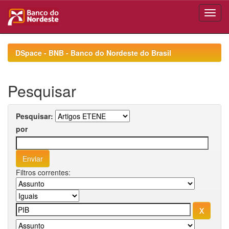
Skip
navigation
DSpace - BNB - Banco do Nordeste do Brasil
Pesquisar
Pesquisar:
por
Filtros correntes: