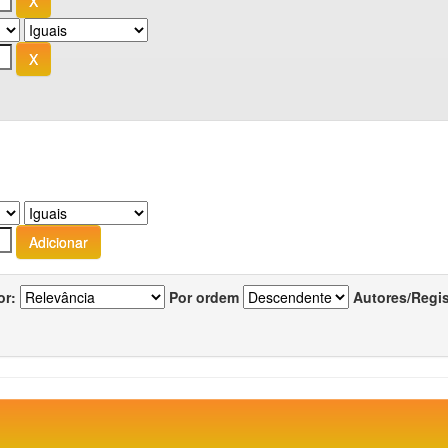
or:
Por ordem
Autores/Regi