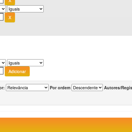
or:
Por ordem
Autores/Regi