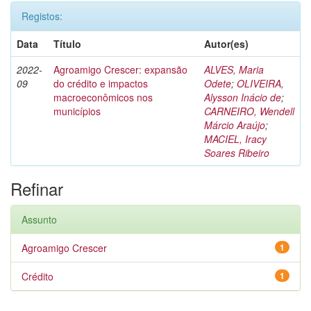
Registos:
Data
Título
Autor(es)
2022-
Agroamigo Crescer: expansão
ALVES, Maria
09
do crédito e impactos
Odete
;
OLIVEIRA,
macroeconômicos nos
Alysson Inácio de
;
municípios
CARNEIRO, Wendell
Márcio Araújo
;
MACIEL, Iracy
Soares Ribeiro
Refinar
Assunto
Agroamigo Crescer
1
Crédito
1