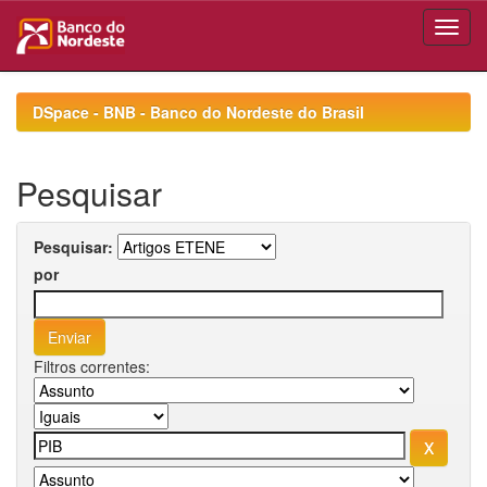
Skip
navigation
DSpace - BNB - Banco do Nordeste do Brasil
Pesquisar
Pesquisar:
por
Filtros correntes: