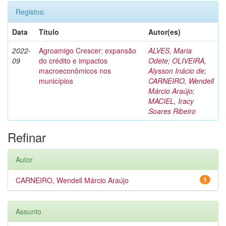
Registos:
Data
Título
Autor(es)
2022-
Agroamigo Crescer: expansão
ALVES, Maria
09
do crédito e impactos
Odete
;
OLIVEIRA,
macroeconômicos nos
Alysson Inácio de
;
municípios
CARNEIRO, Wendell
Márcio Araújo
;
MACIEL, Iracy
Soares Ribeiro
Refinar
Autor
CARNEIRO, Wendell Márcio Araújo
1
Assunto