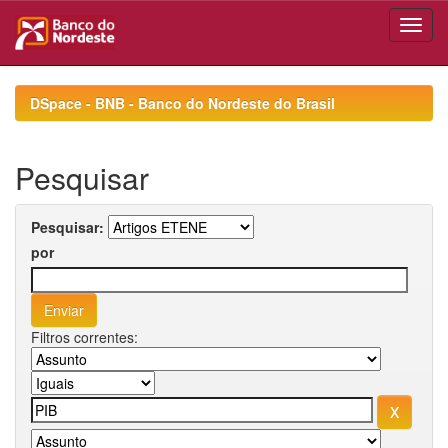
Skip
navigation
DSpace - BNB - Banco do Nordeste do Brasil
Pesquisar
Pesquisar:
por
Filtros correntes: