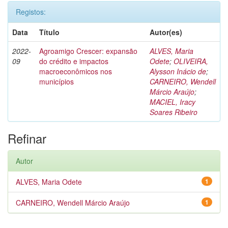
Registos:
Data
Título
Autor(es)
2022-
Agroamigo Crescer: expansão
ALVES, Maria
09
do crédito e impactos
Odete
;
OLIVEIRA,
macroeconômicos nos
Alysson Inácio de
;
municípios
CARNEIRO, Wendell
Márcio Araújo
;
MACIEL, Iracy
Soares Ribeiro
Refinar
Autor
ALVES, Maria Odete
1
CARNEIRO, Wendell Márcio Araújo
1