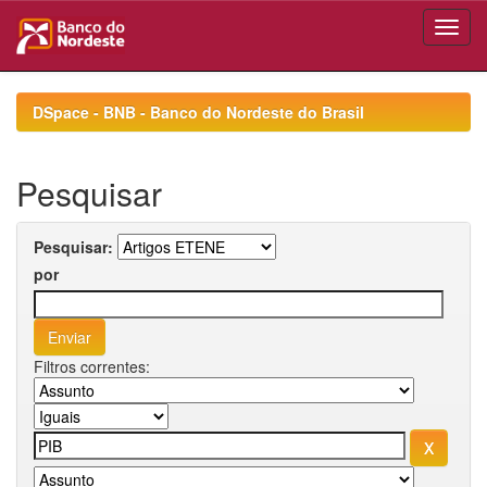
Skip
navigation
DSpace - BNB - Banco do Nordeste do Brasil
Pesquisar
Pesquisar:
por
Filtros correntes: